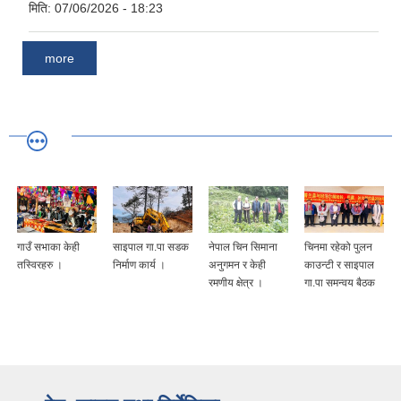
मिति:
07/06/2026 - 18:23
more
गाउँ सभाका केही
साइपाल गा.पा सडक
नेपाल चिन सिमाना
चिनमा रहेको पुलन
तस्विरहरु ।
निर्माण कार्य ।
अनुगमन र केही
काउन्टी र साइपाल
रमणीय क्षेत्र ।
गा.पा समन्वय बैठक