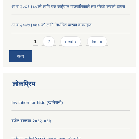
आ.व.२०७९।८०को लागि यस साईपाल गाउपालिकाले तय गरेको करको दायरा
आ‍.व.२०७७।०७८ काे लागि निर्धारित करका दायराहरु
Pages
1
2
next ›
last »
अन्य
लोकप्रिय
Invitation for Bids (खानेपानी)
बजेट बक्तव्य २०८२-०८३
साईपाल गाउँपालिकाकाे २०७५।०७६ काे बजेट