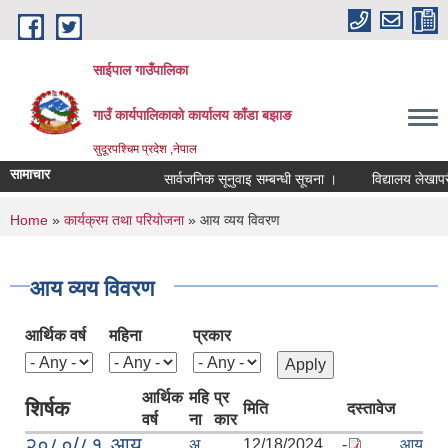
Skip to main content
साईपाल गाउँपालिका
गाउँ कार्यपालिकाकाे कार्यालय काँडा बझाङ
सुदूरपश्चिम प्रदेश ,नेपाल
सामाचार
सार्वजनिक सूनुवाइ सम्बन्धी सूचना ।
विद्यालय लेखापरी
You are here
Home
»
कार्यक्रम तथा परियोजना
» आय व्यय विवरण
आय व्यय विवरण
आर्थिक वर्ष
महिना
प्रकार
आर्थिक
महि
प्र
शिर्षक
मिति
दस्तावेज
वर्ष
ना
कार
२०८०/८१ आय
अ
12/18/2024 -
आय