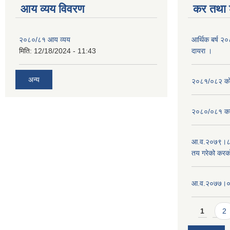
आय व्यय विवरण
कर तथा श
२०८०/८१ आय व्यय
आर्थिक बर्ष २
मिति:
12/18/2024 - 11:43
दायरा ।
अन्य
२०८१/०८२ को 
२०८०/०८१ कर
आ.व.२०७९।८०
तय गरेको करक
आ‍.व.२०७७।०७८
Pages
1
2