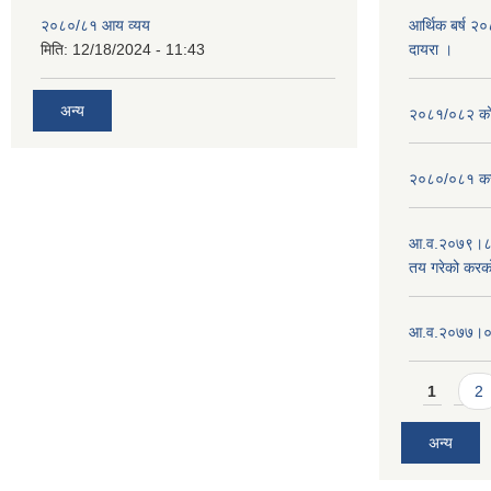
२०८०/८१ आय व्यय
आर्थिक बर्ष २
मिति:
12/18/2024 - 11:43
दायरा ।
अन्य
२०८१/०८२ को 
२०८०/०८१ कर
आ.व.२०७९।८०
तय गरेको करक
आ‍.व.२०७७।०७८
Pages
1
2
अन्य