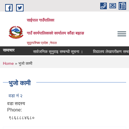
Skip to main content
साईपाल गाउँपालिका
गाउँ कार्यपालिकाकाे कार्यालय काँडा बझाङ
सुदूरपश्चिम प्रदेश ,नेपाल
सामाचार
सार्वजनिक सूनुवाइ सम्बन्धी सूचना ।
विद्यालय लेखापरीक्षण सम्बन
You are here
Home
» भुजो कामी
भुजो कामी
वडा नं २
वडा सदस्य
Phone:
९८६८८८४६८०