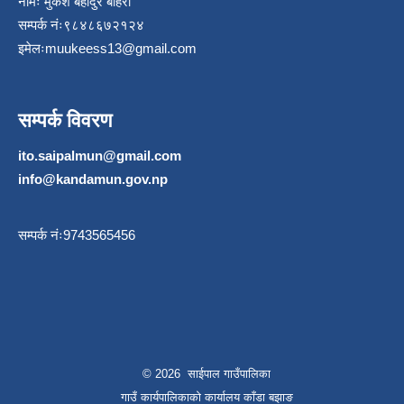
नामः मुकेश बहादुर बोहरा
सम्पर्क नंः९८४८६७२१२४
इमेलः
muukeess13@gmail.com
सम्पर्क विवरण
ito.saipalmun@gmail.com
info@kandamun.gov.np
सम्पर्क नंः9743565456
© 2026 साईपाल गाउँपालिका
गाउँ कार्यपालिकाकाे कार्यालय काँडा बझाङ