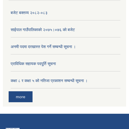
बजेट बक्तव्य २०८२-०८३
साईपाल गाउँपालिकाकाे २०७५।०७६ काे बजेट
अनमी पदमा दरखास्त पेश गर्ने सम्बन्धी सूचना ।
प्राविधिक सहायक पदपू्र्ति सूचना
कक्षा ८ र कक्षा ५ को नतिजा प्रकाशन सम्बन्धी सूचना ।
more