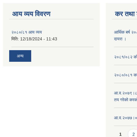
आय व्यय विवरण
कर तथा श
२०८०/८१ आय व्यय
आर्थिक बर्ष २
मिति:
12/18/2024 - 11:43
दायरा ।
अन्य
२०८१/०८२ को 
२०८०/०८१ कर
आ.व.२०७९।८०
तय गरेको करक
आ‍.व.२०७७।०७८
Pages
1
2