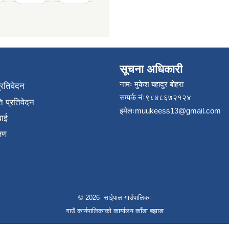
सूचना अधिकारी
नामः मुकेश बहादुर बोहरा
प्रतिवेदन
सम्पर्क नंः९८४८६७२१२४
 प्रतिवेदन
इमेलः
muukeess13@gmail.com
वाई
्षण
© 2026 साईपाल गाउँपालिका
गाउँ कार्यपालिकाकाे कार्यालय काँडा बझाङ