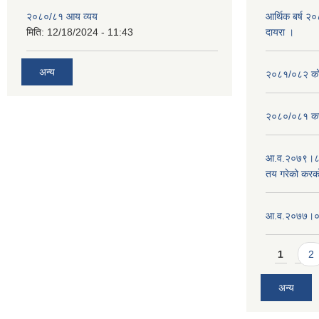
२०८०/८१ आय व्यय
आर्थिक बर्ष २
मिति:
12/18/2024 - 11:43
दायरा ।
अन्य
२०८१/०८२ को 
२०८०/०८१ कर
आ.व.२०७९।८०
तय गरेको करक
आ‍.व.२०७७।०७८
Pages
1
2
अन्य