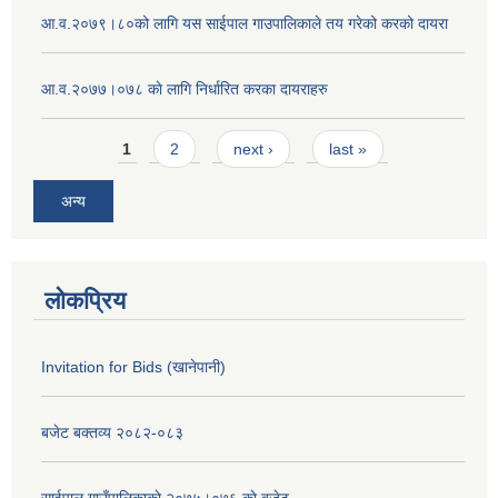
आ.व.२०७९।८०को लागि यस साईपाल गाउपालिकाले तय गरेको करको दायरा
आ‍.व.२०७७।०७८ काे लागि निर्धारित करका दायराहरु
Pages
1
2
next ›
last »
अन्य
लोकप्रिय
Invitation for Bids (खानेपानी)
बजेट बक्तव्य २०८२-०८३
साईपाल गाउँपालिकाकाे २०७५।०७६ काे बजेट